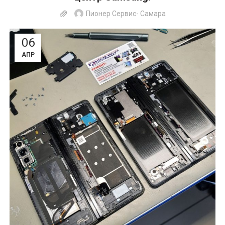
Пионер Сервис- Самара
06
АПР