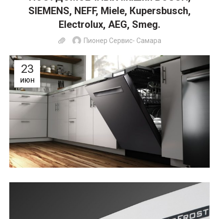
SIEМЕNS, NЕFF, Miеlе, Кupеrsbusch,
Electroluх, АEG, Smеg.
Пионер Сервис- Самара
23
ИЮН