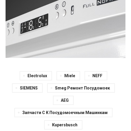
Electroluх
Miеlе
NЕFF
SIEМЕNS
Smеg Ремонт Посудомоек
АEG
Запчасти С К Посудомоечным Машинкам
Кupеrsbusch