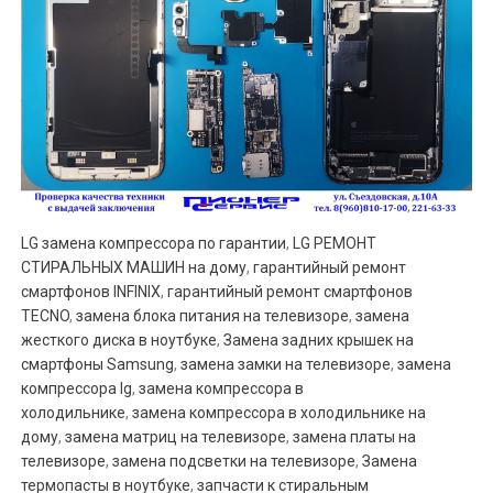
LG замена компрессора по гарантии
,
LG РЕМОНТ
СТИРАЛЬНЫХ МАШИН на дому
,
гарантийный ремонт
смартфонов INFINIX
,
гарантийный ремонт смартфонов
TECNO
,
замена блока питания на телевизоре
,
замена
жесткого диска в ноутбуке
,
Замена задних крышек на
смартфоны Samsung
,
замена замки на телевизоре
,
замена
компрессора lg
,
замена компрессора в
холодильнике
,
замена компрессора в холодильнике на
дому
,
замена матриц на телевизоре
,
замена платы на
телевизоре
,
замена подсветки на телевизоре
,
Замена
термопасты в ноутбуке
,
запчасти к стиральным