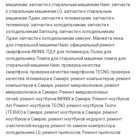
машинкам
,
запчасти к стиральным машинкам Haier
,
запчасти
к стиральным машинкам LG
,
запчасти к стиральным
машинкам Лджи
,
запчасти к телевизорам
,
запчасти к
телевизору
,
запчасти к холодильникам
,
запчасти к
холодильникам Samsung
,
запчасти к холодильникам
Лджи
,
запчасти к холодильникам самсунг
,
Манжета люка
для стиральной машинки Haier
,
официальный ремонт
смартфонов INFINIX
,
ПДУ для телевизора
,
Полка для
холодильника
,
Помпа для стиральной машинки
,
помпа для
стиральной машинки Haier
,
проверка качества
смартфона
,
проверка качества смартфонов TECNO
,
проверка
качества телевизора в Самаре
,
ремонт компьютеров
,
ремонт
компьютеров в Самаре
,
ремонт микроволновок
,
ремонт
микроволновок в Самаре
,
Ремонт микроволновых
печей
,
ремонт ноутбуков INFINIX в Самаре
,
Ремонт ноутбуков
itel
,
Ремонт ноутбуков TECNO
,
ремонт ноутбуков Tecno
(ТЕХНО) в Самаре
,
ремонт ноутбуков в Самаре
,
ремонт
ноутбуков в Самрае
,
ремонт ноутбуков недорого
,
ремонт
очистителей воздуха
,
ремонт по замене компрессора
холодильнике LG
,
ремонт пылесосов
,
Ремонт пылесосов