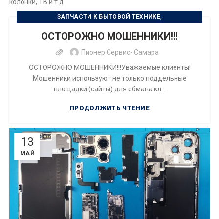
колонки, ТВ и т.д
,
ЗАПЧАСТИ К БЫТОВОЙ ТЕХНИКЕ
,
РЕМОНТ БЫТОВОЙ ТЕХНИКИ
ОСТОРОЖНО МОШЕННИКИ!!!
РЕМОНТ ЦИФРОВОЙ ТЕХНИКИ
Пионер Сервис- Самара
ОСТОРОЖНО МОШЕННИКИ!!!Уважаемые клиенты!
Мошенники используют не только поддельные
площадки (сайты) для обмана кл...
ПРОДОЛЖИТЬ ЧТЕНИЕ
13
МАЙ