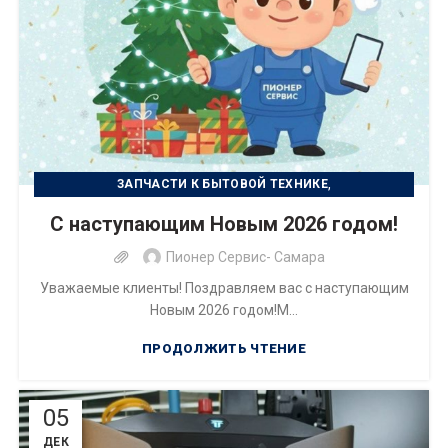
,
ЗАПЧАСТИ К БЫТОВОЙ ТЕХНИКЕ
,
РЕМОНТ БЫТОВОЙ ТЕХНИКИ
С наступающим Новым 2026 годом!
РЕМОНТ ЦИФРОВОЙ ТЕХНИКИ
Пионер Сервис- Самара
Уважаемые клиенты! Поздравляем вас с наступающим
Новым 2026 годом!М...
ПРОДОЛЖИТЬ ЧТЕНИЕ
05
ДЕК