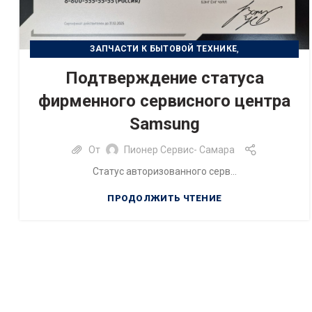
,
ЗАПЧАСТИ К БЫТОВОЙ ТЕХНИКЕ
,
РЕМОНТ БЫТОВОЙ ТЕХНИКИ
Подтверждение статуса
РЕМОНТ ЦИФРОВОЙ ТЕХНИКИ
фирменного сервисного центра
Samsung
От
Пионер Сервис- Самара
Статус авторизованного серв...
ПРОДОЛЖИТЬ ЧТЕНИЕ