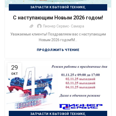
,
ЗАПЧАСТИ К БЫТОВОЙ ТЕХНИКЕ
,
РЕМОНТ БЫТОВОЙ ТЕХНИКИ
С наступающим Новым 2026 годом!
РЕМОНТ ЦИФРОВОЙ ТЕХНИКИ
Пионер Сервис- Самара
Уважаемые клиенты! Поздравляем вас с наступающим
Новым 2026 годом!М...
ПРОДОЛЖИТЬ ЧТЕНИЕ
29
ОКТ
,
ЗАПЧАСТИ К БЫТОВОЙ ТЕХНИКЕ