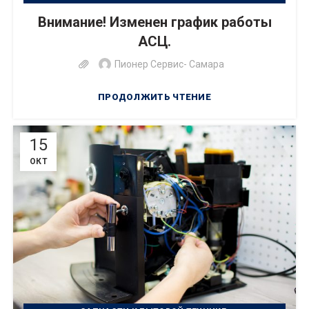
,
РЕМОНТ БЫТОВОЙ ТЕХНИКИ
Внимание! Изменен график работы
РЕМОНТ ЦИФРОВОЙ ТЕХНИКИ
АСЦ.
Пионер Сервис- Самара
ПРОДОЛЖИТЬ ЧТЕНИЕ
15
ОКТ