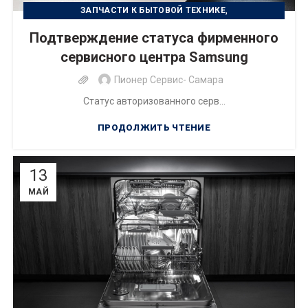
,
ЗАПЧАСТИ К БЫТОВОЙ ТЕХНИКЕ
,
РЕМОНТ БЫТОВОЙ ТЕХНИКИ
Подтверждение статуса фирменного
РЕМОНТ ЦИФРОВОЙ ТЕХНИКИ
сервисного центра Samsung
Пионер Сервис- Самара
Статус авторизованного серв...
ПРОДОЛЖИТЬ ЧТЕНИЕ
13
МАЙ